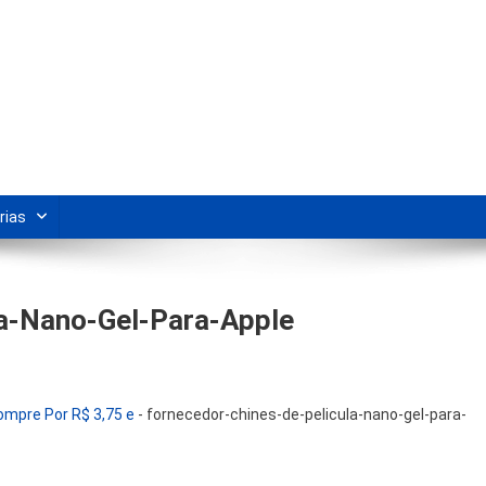
s Para Revenda | Vivendo Marke
shipping nacional e dicas de renda extra pela internet.
rias
la-Nano-Gel-Para-Apple
mpre Por R$ 3,75 e
-
fornecedor-chines-de-pelicula-nano-gel-para-