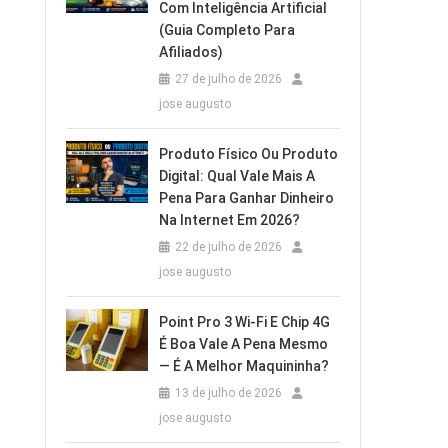
Com Inteligência Artificial
(Guia Completo Para
Afiliados)
27 de julho de 2026
jose augusto
Produto Físico Ou Produto
Digital: Qual Vale Mais A
Pena Para Ganhar Dinheiro
Na Internet Em 2026?
22 de julho de 2026
jose augusto
Point Pro 3 Wi‑Fi E Chip 4G
É Boa Vale A Pena Mesmo
— É A Melhor Maquininha?
13 de julho de 2026
jose augusto