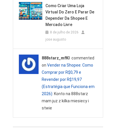
Como Criar Uma Loja
Virtual Do Zero E Parar De
Depender Da Shopee E
Mercado Livre
8 de julho de 2026
jose augusto
888starz_mfKl
commented
on
Vender na Shopee: Como
Comprar por R$0,79 e
Revender por R$19,97
(Estratégia que Funciona em
2026)
: Konto na 888starz
mam juz z kilka miesiecy i
stwie