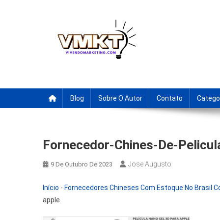
Skip
to
content
Fornecedores Brasileiro
Tenha acesso a dicas de fornecedores para revenda, drop
Blog
Sobre O Autor
Contato
Catego
Fornecedor-Chines-De-Pelicu
Jose Augusto
9 De Outubro De 2023
Início
-
Fornecedores Chineses Com Estoque No Brasil Co
apple