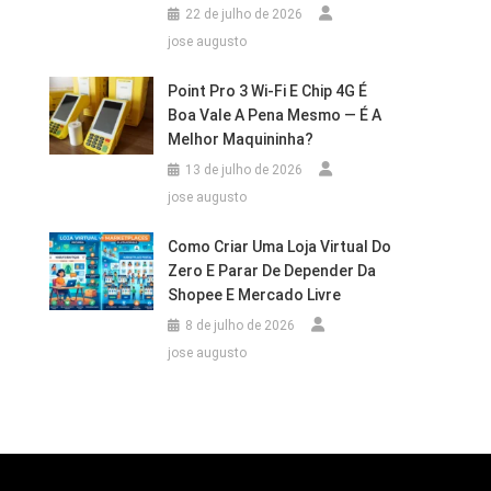
22 de julho de 2026
jose augusto
Point Pro 3 Wi‑Fi E Chip 4G É
Boa Vale A Pena Mesmo — É A
Melhor Maquininha?
13 de julho de 2026
jose augusto
Como Criar Uma Loja Virtual Do
Zero E Parar De Depender Da
Shopee E Mercado Livre
8 de julho de 2026
jose augusto