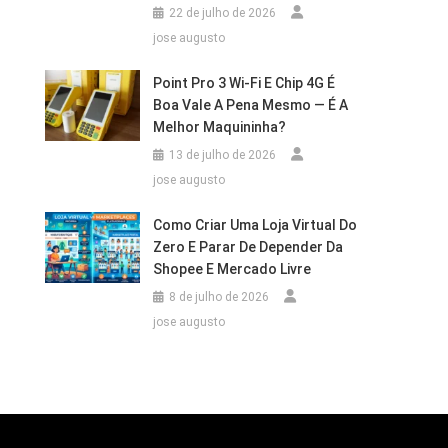
22 de julho de 2026
jose augusto
Point Pro 3 Wi‑Fi E Chip 4G É
Boa Vale A Pena Mesmo — É A
Melhor Maquininha?
13 de julho de 2026
jose augusto
Como Criar Uma Loja Virtual Do
Zero E Parar De Depender Da
Shopee E Mercado Livre
8 de julho de 2026
jose augusto