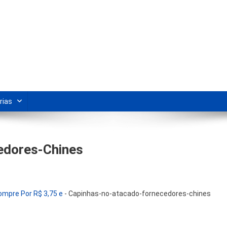
s Para Revenda | Vivendo Marke
shipping nacional e dicas de renda extra pela internet.
rias
edores-Chines
mpre Por R$ 3,75 e
-
Capinhas-no-atacado-fornecedores-chines