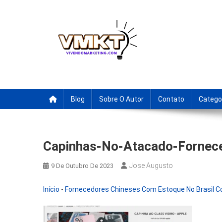
Skip
to
content
Fornecedores Brasileiro
Tenha acesso a dicas de fornecedores para revenda, drop
Blog
Sobre O Autor
Contato
Catego
Capinhas-No-Atacado-Fornec
Jose Augusto
9 De Outubro De 2023
Início
-
Fornecedores Chineses Com Estoque No Brasil Co