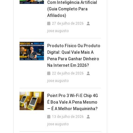
Com Inteligência Artificial
(Guia Completo Para
Afiliados)
27 de julho de 2026
jose augusto
Produto Físico Ou Produto
Digital: Qual Vale Mais A
Pena Para Ganhar Dinheiro
Na Internet Em 2026?
22 de julho de 2026
jose augusto
Point Pro 3 Wi‑Fi E Chip 4G
É Boa Vale A Pena Mesmo
— É A Melhor Maquininha?
13 de julho de 2026
jose augusto