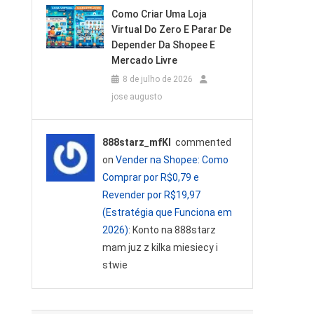
Como Criar Uma Loja
Virtual Do Zero E Parar De
Depender Da Shopee E
Mercado Livre
8 de julho de 2026
jose augusto
888starz_mfKl
commented
on
Vender na Shopee: Como
Comprar por R$0,79 e
Revender por R$19,97
(Estratégia que Funciona em
2026)
: Konto na 888starz
mam juz z kilka miesiecy i
stwie