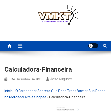
Skip
to
content
Fornecedores Brasileiros
Tenha acesso a dicas de fornecedores para revenda, dropshipping
nacional e dicas de renda extra pela internet.
Para Revenda | Vivendo
Marketing
Calculadora-Financeira
Jose Augusto
5 De Setembro De 2023
Início
-
O Fornecedor Secreto Que Pode Transformar Sua Renda
no MercadoLivre e Shopee
-
Calculadora-Financeira