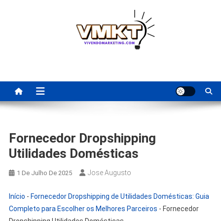
Skip
to
content
Fornecedores Brasileiros
Tenha acesso a dicas de fornecedores para revenda, dropshipping
nacional e dicas de renda extra pela internet.
Para Revenda | Vivendo
Marketing
Fornecedor Dropshipping
Utilidades Domésticas
Jose Augusto
1 De Julho De 2025
Início
-
Fornecedor Dropshipping de Utilidades Domésticas: Guia
Completo para Escolher os Melhores Parceiros
-
Fornecedor