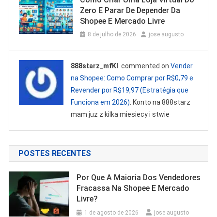
Zero E Parar De Depender Da
Shopee E Mercado Livre
8 de julho de 2026
jose augusto
888starz_mfKl
commented on
Vender
na Shopee: Como Comprar por R$0,79 e
Revender por R$19,97 (Estratégia que
Funciona em 2026)
: Konto na 888starz
mam juz z kilka miesiecy i stwie
POSTES RECENTES
Por Que A Maioria Dos Vendedores
Fracassa Na Shopee E Mercado
Livre?
1 de agosto de 2026
jose augusto