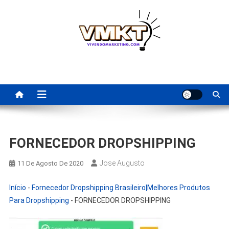
Skip
to
content
Fornecedores Brasileiros
Tenha acesso a dicas de fornecedores para revenda, dropshipping
nacional e dicas de renda extra pela internet.
Para Revenda | Vivendo
Marketing
FORNECEDOR DROPSHIPPING
Jose Augusto
11 De Agosto De 2020
Início
-
Fornecedor Dropshipping Brasileiro|Melhores Produtos
Para Dropshipping
-
FORNECEDOR DROPSHIPPING