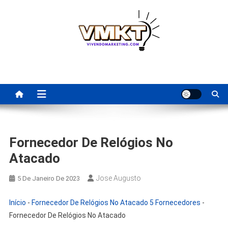
Skip
to
content
Fornecedores Brasileiros
Tenha acesso a dicas de fornecedores para revenda, dropshipping
nacional e dicas de renda extra pela internet.
Para Revenda | Vivendo
Marketing
Fornecedor De Relógios No
Atacado
Jose Augusto
5 De Janeiro De 2023
Início
-
Fornecedor De Relógios No Atacado 5 Fornecedores
-
Fornecedor De Relógios No Atacado