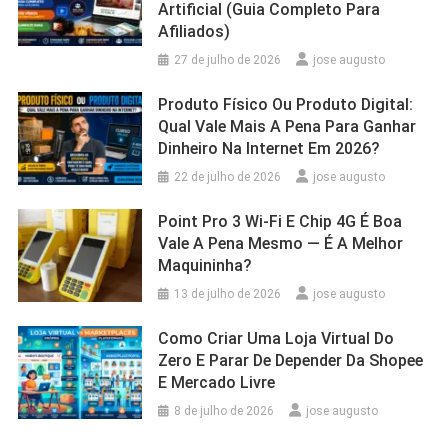
Artificial (Guia Completo Para
Afiliados)
27 de julho de 2026
jose augusto
Produto Físico Ou Produto Digital:
Qual Vale Mais A Pena Para Ganhar
Dinheiro Na Internet Em 2026?
22 de julho de 2026
jose augusto
Point Pro 3 Wi‑Fi E Chip 4G É Boa
Vale A Pena Mesmo — É A Melhor
Maquininha?
13 de julho de 2026
jose augusto
Como Criar Uma Loja Virtual Do
Zero E Parar De Depender Da Shopee
E Mercado Livre
8 de julho de 2026
jose augusto