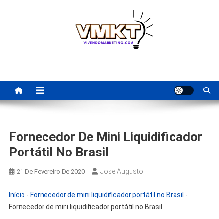
Skip
to
content
Fornecedores Brasileiros
Tenha acesso a dicas de fornecedores para revenda, dropshipping
nacional e dicas de renda extra pela internet.
Para Revenda | Vivendo
Marketing
Fornecedor De Mini Liquidificador
Portátil No Brasil
Jose Augusto
21 De Fevereiro De 2020
Início
-
Fornecedor de mini liquidificador portátil no Brasil
-
Fornecedor de mini liquidificador portátil no Brasil