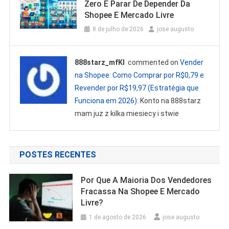
Zero E Parar De Depender Da
Shopee E Mercado Livre
8 de julho de 2026
jose augusto
888starz_mfKl
commented on
Vender
na Shopee: Como Comprar por R$0,79 e
Revender por R$19,97 (Estratégia que
Funciona em 2026)
: Konto na 888starz
mam juz z kilka miesiecy i stwie
POSTES RECENTES
Por Que A Maioria Dos Vendedores
Fracassa Na Shopee E Mercado
Livre?
1 de agosto de 2026
jose augusto