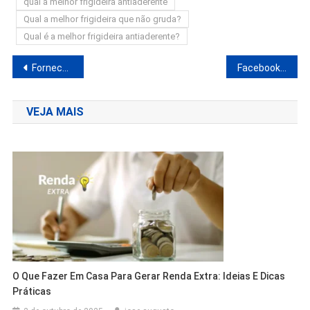
qual a melhor frigideira antiaderente
Qual a melhor frigideira que não gruda?
Qual é a melhor frigideira antiaderente?
Navegação
Fornecedor Dropshipping Brasileiro|Melhores Produtos Para Dropshipping
Facebook Ads Para E commerce 4 Motivos Para Investir Agora
de
VEJA MAIS
Post
O Que Fazer Em Casa Para Gerar Renda Extra: Ideias E Dicas
Práticas