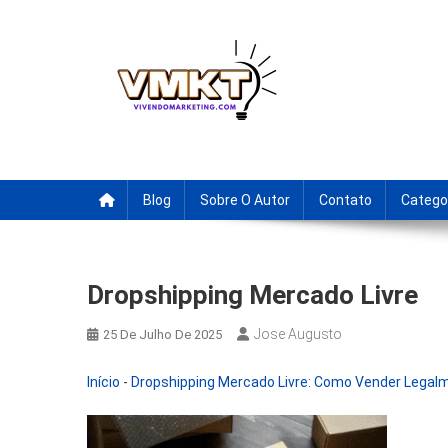
Skip
to
content
Fornecedores Brasileiro
Tenha acesso a dicas de fornecedores para revenda, drop
Blog
Sobre O Autor
Contato
Catego
Dropshipping Mercado Livre
Jose Augusto
25 De Julho De 2025
Início
-
Dropshipping Mercado Livre: Como Vender Legalm