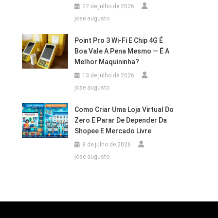
22 de julho de 2026
jose augusto
Point Pro 3 Wi‑Fi E Chip 4G É
Boa Vale A Pena Mesmo — É A
Melhor Maquininha?
13 de julho de 2026
jose augusto
Como Criar Uma Loja Virtual Do
Zero E Parar De Depender Da
Shopee E Mercado Livre
8 de julho de 2026
jose augusto