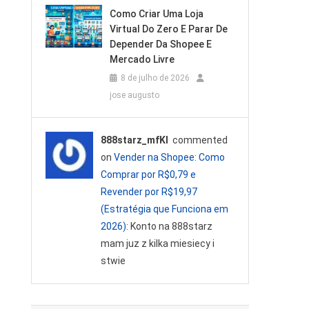
Como Criar Uma Loja
Virtual Do Zero E Parar De
Depender Da Shopee E
Mercado Livre
8 de julho de 2026
jose augusto
888starz_mfKl
commented
on
Vender na Shopee: Como
Comprar por R$0,79 e
Revender por R$19,97
(Estratégia que Funciona em
2026)
: Konto na 888starz
mam juz z kilka miesiecy i
stwie