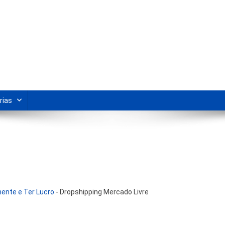
s Para Revenda | Vivendo Marke
shipping nacional e dicas de renda extra pela internet.
rias
ente e Ter Lucro
-
Dropshipping Mercado Livre