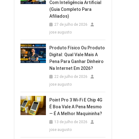
Com Inteligência Artificial
(Guia Completo Para
Afiliados)
27 de julho de 2026
jose augusto
Produto Físico Ou Produto
Digital: Qual Vale Mais A
Pena Para Ganhar Dinheiro
Na Internet Em 2026?
22 de julho de 2026
jose augusto
Point Pro 3 Wi‑Fi E Chip 4G
É Boa Vale A Pena Mesmo
— É A Melhor Maquininha?
13 de julho de 2026
jose augusto