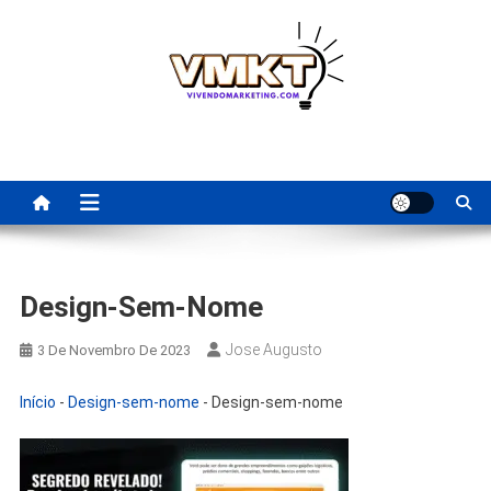
Skip
to
content
Fornecedores Brasileiros
Tenha acesso a dicas de fornecedores para revenda, dropshipping
nacional e dicas de renda extra pela internet.
Para Revenda | Vivendo
Marketing
Design-Sem-Nome
Jose Augusto
3 De Novembro De 2023
Início
-
Design-sem-nome
-
Design-sem-nome