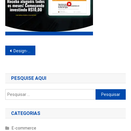
Navegação
Design-sem-nome
de
Post
PESQUISE AQUI
Pesquisar
por:
CATEGORIAS
E-commerce