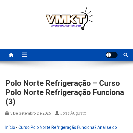
Skip
to
content
Fornecedores Brasileiros
Tenha acesso a dicas de fornecedores para revenda, dropshipping
nacional e dicas de renda extra pela internet.
Para Revenda | Vivendo
Marketing
Polo Norte Refrigeração – Curso
Polo Norte Refrigeração Funciona
(3)
Jose Augusto
5 De Setembro De 2025
Início
-
Curso Polo Norte Refrigeração Funciona? Análise do