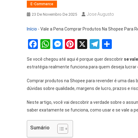
E-Commerce
Jose Augusto
23 De Novembro De 2025
Início
-
Vale a Pena Comprar Produtos Na Shopee Para R
Facebook
WhatsApp
Messenger
Pinterest
X
Telegra
Share
Se você chegou até aqui é porque quer descobrir
se val
estratégia realmente funciona para quem deseja lucrar 
Comprar produtos na Shopee para revender é uma das b
dúvidas sobre qualidade, margens de lucro, prazos e ris
Neste artigo, você vai descobrir a verdade sobre o assu
saber exatamente se funciona, como usar e se vale a pen
Sumário