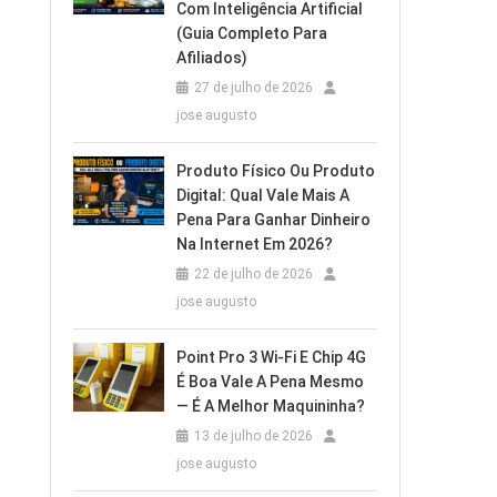
Com Inteligência Artificial
(Guia Completo Para
Afiliados)
27 de julho de 2026
jose augusto
Produto Físico Ou Produto
Digital: Qual Vale Mais A
Pena Para Ganhar Dinheiro
Na Internet Em 2026?
22 de julho de 2026
jose augusto
Point Pro 3 Wi‑Fi E Chip 4G
É Boa Vale A Pena Mesmo
— É A Melhor Maquininha?
13 de julho de 2026
jose augusto