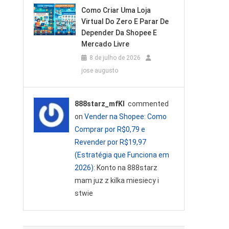
Como Criar Uma Loja
Virtual Do Zero E Parar De
Depender Da Shopee E
Mercado Livre
8 de julho de 2026
jose augusto
888starz_mfKl
commented
on
Vender na Shopee: Como
Comprar por R$0,79 e
Revender por R$19,97
(Estratégia que Funciona em
2026)
: Konto na 888starz
mam juz z kilka miesiecy i
stwie