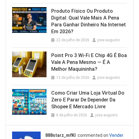
Produto Físico Ou Produto
Digital: Qual Vale Mais A Pena
Para Ganhar Dinheiro Na Internet
Em 2026?
22 de julho de 2026
jose augusto
Point Pro 3 Wi‑Fi E Chip 4G É Boa
Vale A Pena Mesmo — É A
Melhor Maquininha?
13 de julho de 2026
jose augusto
Como Criar Uma Loja Virtual Do
Zero E Parar De Depender Da
Shopee E Mercado Livre
8 de julho de 2026
jose augusto
888starz_mfKl
commented on
Vender