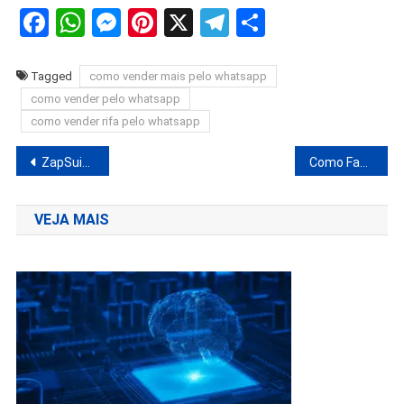
Facebook
WhatsApp
Messenger
Pinterest
X
Telegram
Share
Tagged
como vender mais pelo whatsapp
como vender pelo whatsapp
como vender rifa pelo whatsapp
Navegação
ZapSuite Funciona Vale A Pena? Análise Completa e Detalhada
Como Fazer Uma Abordagem de Vendas Pelo WhatsApp?
de
VEJA MAIS
Post