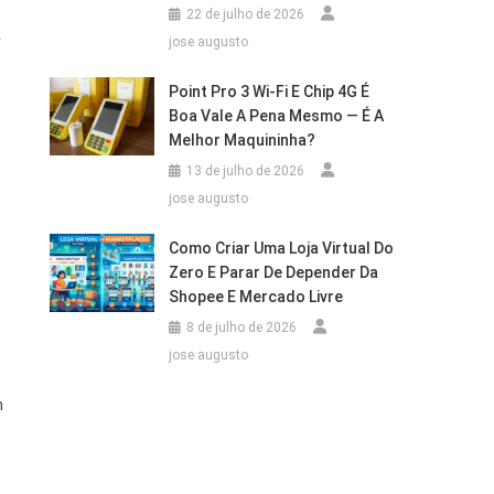
22 de julho de 2026
r
jose augusto
Point Pro 3 Wi‑Fi E Chip 4G É
Boa Vale A Pena Mesmo — É A
Melhor Maquininha?
13 de julho de 2026
jose augusto
Como Criar Uma Loja Virtual Do
Zero E Parar De Depender Da
Shopee E Mercado Livre
8 de julho de 2026
jose augusto
m