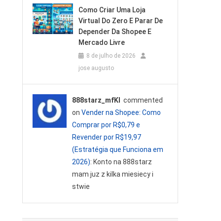
Como Criar Uma Loja
Virtual Do Zero E Parar De
Depender Da Shopee E
Mercado Livre
8 de julho de 2026
jose augusto
888starz_mfKl
commented
on
Vender na Shopee: Como
Comprar por R$0,79 e
Revender por R$19,97
(Estratégia que Funciona em
2026)
: Konto na 888starz
mam juz z kilka miesiecy i
stwie