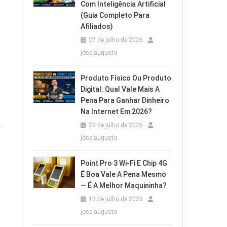
Com Inteligência Artificial
(Guia Completo Para
Afiliados)
27 de julho de 2026
jose augusto
Produto Físico Ou Produto
Digital: Qual Vale Mais A
Pena Para Ganhar Dinheiro
Na Internet Em 2026?
22 de julho de 2026
r
jose augusto
Point Pro 3 Wi‑Fi E Chip 4G
É Boa Vale A Pena Mesmo
— É A Melhor Maquininha?
13 de julho de 2026
jose augusto