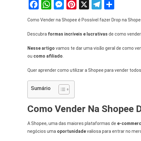
Facebook
WhatsApp
Messenger
Pinterest
X
Telegra
Share
Como Vender na Shopee é Possível fazer Drop na Shopee
Descubra
formas incríveis e lucrativas
de como vender
Nesse artigo
vamos te dar uma visão geral de como ven
ou
como afiliado
.
Quer aprender como utilizar a Shopee para vender todos
Sumário
Como Vender Na Shopee D
A Shopee, uma das maiores plataformas de
e-commer
negócios uma
oportunidade
valiosa para entrar no mer