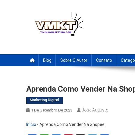
Skip
to
content
Fornecedores Brasileiro
Tenha acesso a dicas de fornecedores para revenda, drop
Blog
Sobre O Autor
Contato
Catego
Aprenda Como Vender Na Sho
Marketing Digital
Jose Augusto
1 De Setembro De 2023
Início
-
Aprenda Como Vender Na Shopee