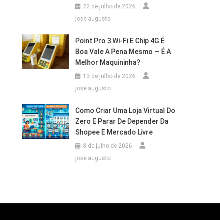
22 de julho de 2026
jose augusto
Point Pro 3 Wi‑Fi E Chip 4G É
Boa Vale A Pena Mesmo — É A
Melhor Maquininha?
13 de julho de 2026
jose augusto
Como Criar Uma Loja Virtual Do
Zero E Parar De Depender Da
Shopee E Mercado Livre
8 de julho de 2026
jose augusto