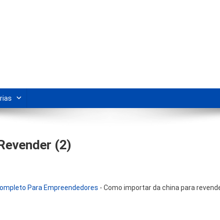
s Para Revenda | Vivendo Marke
shipping nacional e dicas de renda extra pela internet.
rias
Revender (2)
 Completo Para Empreendedores
-
Como importar da china para revend