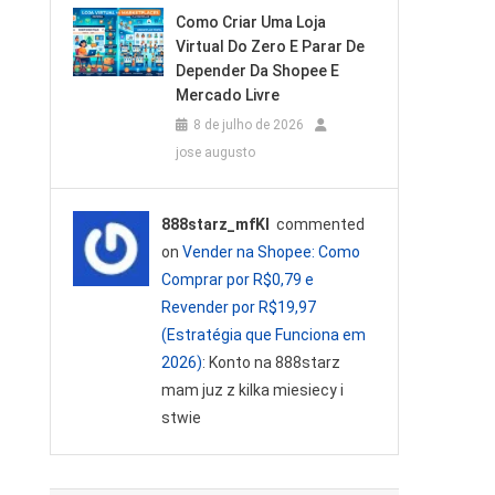
Como Criar Uma Loja
Virtual Do Zero E Parar De
Depender Da Shopee E
Mercado Livre
8 de julho de 2026
jose augusto
888starz_mfKl
commented
on
Vender na Shopee: Como
Comprar por R$0,79 e
Revender por R$19,97
(Estratégia que Funciona em
2026)
: Konto na 888starz
mam juz z kilka miesiecy i
stwie