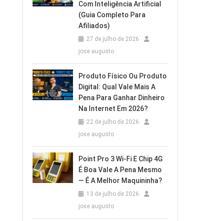
Com Inteligência Artificial
(Guia Completo Para
Afiliados)
27 de julho de 2026
jose augusto
Produto Físico Ou Produto
Digital: Qual Vale Mais A
Pena Para Ganhar Dinheiro
Na Internet Em 2026?
22 de julho de 2026
jose augusto
Point Pro 3 Wi‑Fi E Chip 4G
É Boa Vale A Pena Mesmo
— É A Melhor Maquininha?
13 de julho de 2026
jose augusto