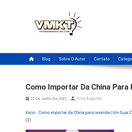
Skip
to
content
Fornecedores Brasileiro
Tenha acesso a dicas de fornecedores para revenda, drop
Blog
Sobre O Autor
Contato
Catego
Como Importar Da China Para 
Jose Augusto
22 De Junho De 2023
Início
-
Como importar da China para revenda | Um Guia
(2)