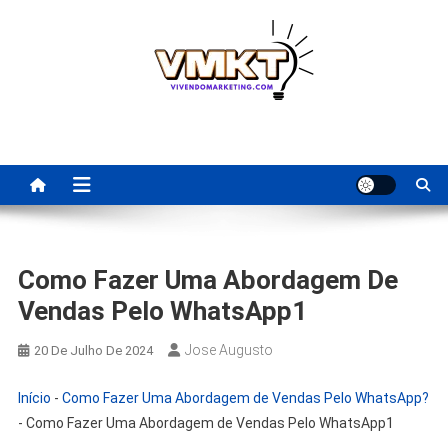
Skip
to
content
Fornecedores Brasileiros
Tenha acesso a dicas de fornecedores para revenda, dropshipping
nacional e dicas de renda extra pela internet.
Para Revenda | Vivendo
Marketing
Como Fazer Uma Abordagem De
Vendas Pelo WhatsApp1
Jose Augusto
20 De Julho De 2024
Início
-
Como Fazer Uma Abordagem de Vendas Pelo WhatsApp?
-
Como Fazer Uma Abordagem de Vendas Pelo WhatsApp1