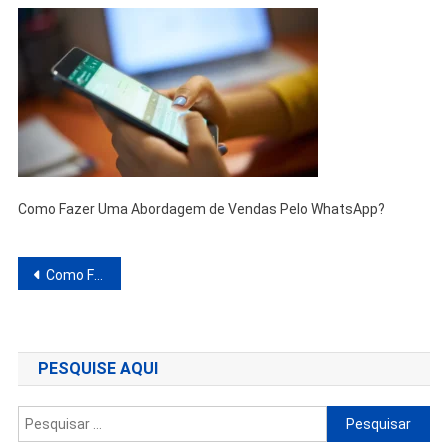
Como Fazer Uma Abordagem de Vendas Pelo WhatsApp?
Navegação
Como Fazer Uma Abordagem de Vendas Pelo WhatsApp?
de
Post
PESQUISE AQUI
Pesquisar
por: