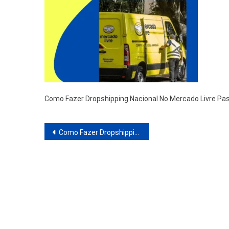
Como Fazer Dropshipping Nacional No Mercado Livre Pa
Navegação
Como Fazer Dropshipping Nacional No Mercado Livre Passo a Passo: Guia Completo para Iniciantes
de
Post