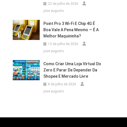
22 de julho de 2026
jose augusto
Point Pro 3 Wi‑Fi E Chip 4G É
Boa Vale A Pena Mesmo — É A
Melhor Maquininha?
13 de julho de 2026
jose augusto
Como Criar Uma Loja Virtual Do
Zero E Parar De Depender Da
Shopee E Mercado Livre
8 de julho de 2026
jose augusto