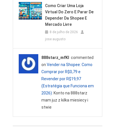
Como Criar Uma Loja
Virtual Do Zero E Parar De
Depender Da Shopee E
Mercado Livre
8 de julho de 2026
jose augusto
888starz_mfKl
commented
on
Vender na Shopee: Como
Comprar por R$0,79 e
Revender por R$19,97
(Estratégia que Funciona em
2026)
: Konto na 888starz
mam juz z kilka miesiecy i
stwie