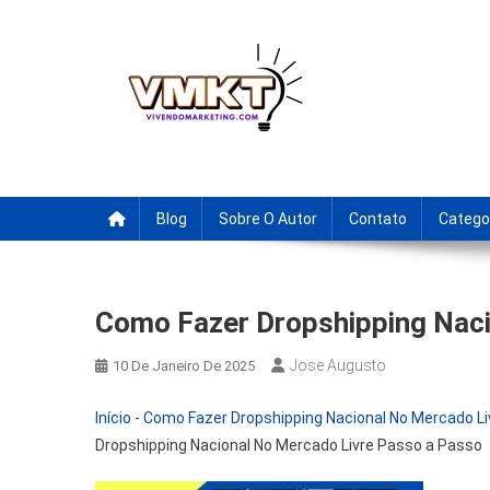
Skip
to
content
Fornecedores Brasileiro
Tenha acesso a dicas de fornecedores para revenda, drop
Blog
Sobre O Autor
Contato
Catego
Como Fazer Dropshipping Naci
Jose Augusto
10 De Janeiro De 2025
Início
-
Como Fazer Dropshipping Nacional No Mercado Liv
Dropshipping Nacional No Mercado Livre Passo a Passo