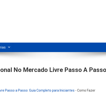
s Para Revenda | Vivendo Marke
shipping nacional e dicas de renda extra pela internet.
rias
onal No Mercado Livre Passo A Pass
re Passo a Passo: Guia Completo para Iniciantes
-
Como Fazer