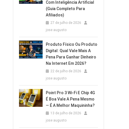
Com Inteligência Artificial
(Guia Completo Para
Afiliados)
27 de julho de 2026
jose augusto
Produto Físico Ou Produto
Digital: Qual Vale Mais A
Pena Para Ganhar Dinheiro
Na Internet Em 2026?
22 de julho de 2026
jose augusto
Point Pro 3 Wi‑Fi E Chip 4G
É Boa Vale A Pena Mesmo
— É A Melhor Maquininha?
13 de julho de 2026
jose augusto