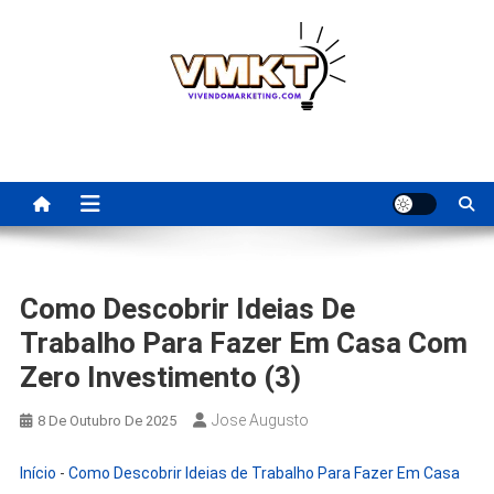
Skip
to
content
Fornecedores Brasileiros
Tenha acesso a dicas de fornecedores para revenda, dropshipping
nacional e dicas de renda extra pela internet.
Para Revenda | Vivendo
Marketing
Como Descobrir Ideias De
Trabalho Para Fazer Em Casa Com
Zero Investimento (3)
Jose Augusto
8 De Outubro De 2025
Início
-
Como Descobrir Ideias de Trabalho Para Fazer Em Casa