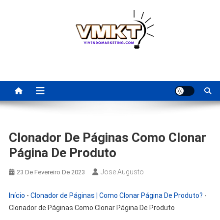
Skip
to
content
Fornecedores Brasileiros
Tenha acesso a dicas de fornecedores para revenda, dropshipping
nacional e dicas de renda extra pela internet.
Para Revenda | Vivendo
Marketing
Clonador De Páginas Como Clonar
Página De Produto
Jose Augusto
23 De Fevereiro De 2023
Início
-
Clonador de Páginas | Como Clonar Página De Produto?
-
Clonador de Páginas Como Clonar Página De Produto