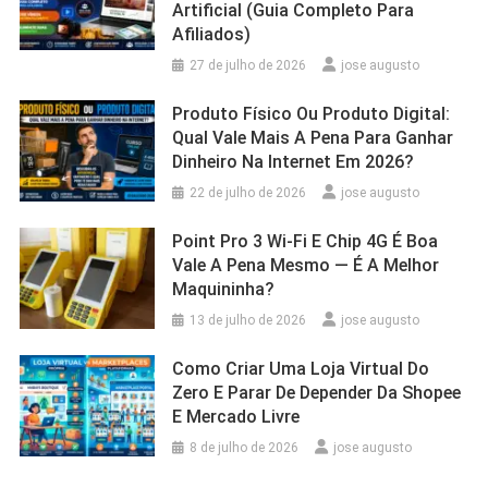
Artificial (Guia Completo Para
Afiliados)
27 de julho de 2026
jose augusto
Produto Físico Ou Produto Digital:
Qual Vale Mais A Pena Para Ganhar
Dinheiro Na Internet Em 2026?
22 de julho de 2026
jose augusto
Point Pro 3 Wi‑Fi E Chip 4G É Boa
Vale A Pena Mesmo — É A Melhor
Maquininha?
13 de julho de 2026
jose augusto
Como Criar Uma Loja Virtual Do
Zero E Parar De Depender Da Shopee
E Mercado Livre
8 de julho de 2026
jose augusto