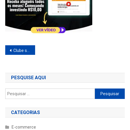
Navegação
Clube sua meta
de
Post
PESQUISE AQUI
Pesquisar
por:
CATEGORIAS
E-commerce