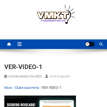
Skip
to
content
Fornecedores Brasileiros
Tenha acesso a dicas de fornecedores para revenda, dropshipping
nacional e dicas de renda extra pela internet.
Para Revenda | Vivendo
Marketing
VER-VIDEO-1
Jose Augusto
3 De Novembro De 2023
Início
-
Clube sua meta
-
VER-VIDEO-1