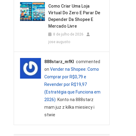
Como Criar Uma Loja
Virtual Do Zero E Parar De
Depender Da Shopee E
Mercado Livre
8 de julho de 2026
jose augusto
888starz_mfKl
commented
on
Vender na Shopee: Como
Comprar por R$0,79 e
Revender por R$19,97
(Estratégia que Funciona em
2026)
: Konto na 888starz
mam juz z kilka miesiecy i
stwie