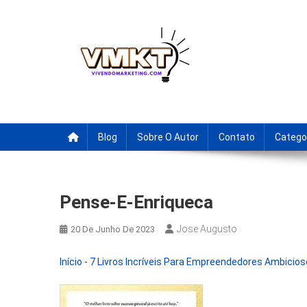
Skip
to
content
Fornecedores Brasileiro
Tenha acesso a dicas de fornecedores para revenda, drop
Blog
Sobre O Autor
Contato
Catego
Pense-E-Enriqueca
Jose Augusto
20 De Junho De 2023
Início
-
7 Livros Incríveis Para Empreendedores Ambicio