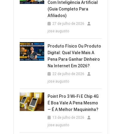
Com Inteligência Artificial
(Guia Completo Para
Afiliados)
27 de julho de 2026
jose augusto
Produto Físico Ou Produto
Digital: Qual Vale Mais A
Pena Para Ganhar Dinheiro
Na Internet Em 2026?
22 de julho de 2026
jose augusto
Point Pro 3 Wi‑Fi E Chip 4G
É Boa Vale A Pena Mesmo
— É A Melhor Maquininha?
13 de julho de 2026
jose augusto