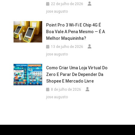
22 de julho de 2026
jose augusto
Point Pro 3 Wi‑Fi E Chip 4G É
Boa Vale A Pena Mesmo — É A
Melhor Maquininha?
13 de julho de 2026
jose augusto
Como Criar Uma Loja Virtual Do
Zero E Parar De Depender Da
Shopee E Mercado Livre
8 de julho de 2026
jose augusto