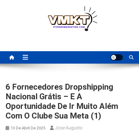
Skip
to
content
Fornecedores Brasileiros
Tenha acesso a dicas de fornecedores para revenda, dropshipping
nacional e dicas de renda extra pela internet.
Para Revenda | Vivendo
Marketing
6 Fornecedores Dropshipping
Nacional Grátis – E A
Oportunidade De Ir Muito Além
Com O Clube Sua Meta (1)
Jose Augusto
13 De Abril De 2025