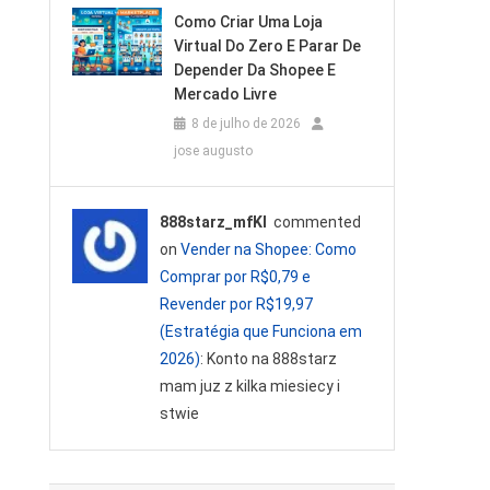
Como Criar Uma Loja
Virtual Do Zero E Parar De
Depender Da Shopee E
Mercado Livre
8 de julho de 2026
jose augusto
888starz_mfKl
commented
on
Vender na Shopee: Como
Comprar por R$0,79 e
Revender por R$19,97
(Estratégia que Funciona em
2026)
: Konto na 888starz
mam juz z kilka miesiecy i
stwie