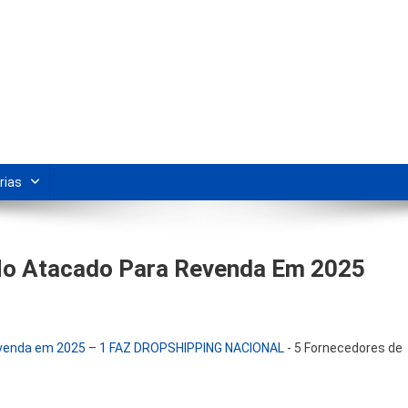
s Para Revenda | Vivendo Marke
shipping nacional e dicas de renda extra pela internet.
rias
 No Atacado Para Revenda Em 2025
Revenda em 2025 – 1 FAZ DROPSHIPPING NACIONAL
-
5 Fornecedores de