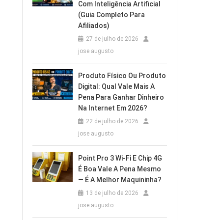
Com Inteligência Artificial
(Guia Completo Para
Afiliados)
27 de julho de 2026
jose augusto
Produto Físico Ou Produto
Digital: Qual Vale Mais A
Pena Para Ganhar Dinheiro
Na Internet Em 2026?
22 de julho de 2026
jose augusto
Point Pro 3 Wi‑Fi E Chip 4G
É Boa Vale A Pena Mesmo
— É A Melhor Maquininha?
13 de julho de 2026
jose augusto