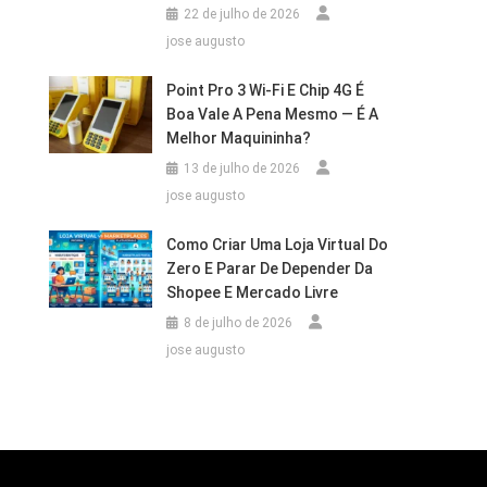
22 de julho de 2026
jose augusto
Point Pro 3 Wi‑Fi E Chip 4G É
Boa Vale A Pena Mesmo — É A
Melhor Maquininha?
13 de julho de 2026
jose augusto
Como Criar Uma Loja Virtual Do
Zero E Parar De Depender Da
Shopee E Mercado Livre
8 de julho de 2026
jose augusto