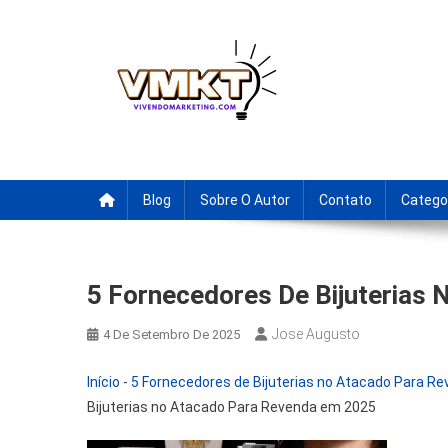
Skip
to
content
Fornecedores Brasileiro
Tenha acesso a dicas de fornecedores para revenda, drop
Blog
Sobre O Autor
Contato
Catego
5 Fornecedores De Bijuterias
Jose Augusto
4 De Setembro De 2025
Início
-
5 Fornecedores de Bijuterias no Atacado Para 
Bijuterias no Atacado Para Revenda em 2025