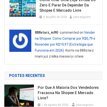
Zero E Parar De Depender Da
Shopee E Mercado Livre
8 de julho de 2026
jose augusto
888starz_mfKl
commented on
Vender
na Shopee: Como Comprar por R$0,79 e
Revender por R$19,97 (Estratégia que
Funciona em 2026)
: Konto na 888starz
mam juz z kilka miesiecy i stwie
POSTES RECENTES
Por Que A Maioria Dos Vendedores
Fracassa Na Shopee E Mercado
Livre?
1 de agosto de 2026
jose augusto