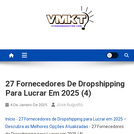
Skip
to
content
Fornecedores Brasileiros
Tenha acesso a dicas de fornecedores para revenda, dropshipping
nacional e dicas de renda extra pela internet.
Para Revenda | Vivendo
Marketing
27 Fornecedores De Dropshipping
Para Lucrar Em 2025 (4)
Jose Augusto
4 De Janeiro De 2025
Início
-
27 Fornecedores de Dropshipping para Lucrar em 2025 –
Descubra as Melhores Opções Atualizadas
-
27 Fornecedores