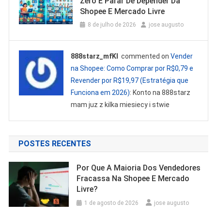
Zero E Parar De Depender Da
Shopee E Mercado Livre
8 de julho de 2026
jose augusto
888starz_mfKl
commented on
Vender
na Shopee: Como Comprar por R$0,79 e
Revender por R$19,97 (Estratégia que
Funciona em 2026)
: Konto na 888starz
mam juz z kilka miesiecy i stwie
POSTES RECENTES
Por Que A Maioria Dos Vendedores
Fracassa Na Shopee E Mercado
Livre?
1 de agosto de 2026
jose augusto