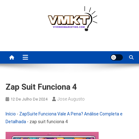
Skip
to
content
Fornecedores Brasileiros
Tenha acesso a dicas de fornecedores para revenda, dropshipping
nacional e dicas de renda extra pela internet.
Para Revenda | Vivendo
Marketing
Zap Suit Funciona 4
Jose Augusto
12 De Julho De 2024
Início
-
ZapSuite Funciona Vale A Pena? Análise Completa e
Detalhada
-
zap suit funciona 4