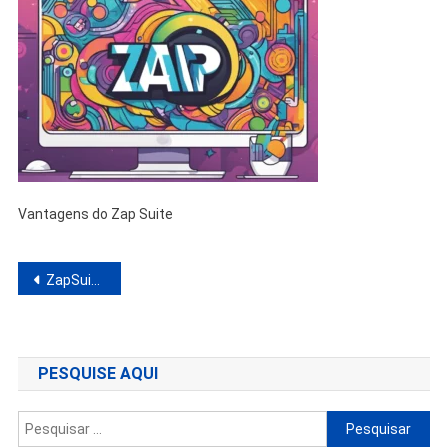
Vantagens do Zap Suite
Navegação
ZapSuite Funciona Vale A Pena? Análise Completa e Detalhada
de
Post
PESQUISE AQUI
Pesquisar
por: