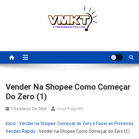
Skip
to
content
Fornecedores Brasileiros
Tenha acesso a dicas de fornecedores para revenda, dropshipping
nacional e dicas de renda extra pela internet.
Para Revenda | Vivendo
Marketing
Vender Na Shopee Como Começar
Do Zero (1)
Jose Augusto
7 De Março De 2026
Início
-
Vender na Shopee: Começar do Zero e Fazer as Primeiras
Vendas Rápido
-
Vender na Shopee Como Começar do Zero (1)