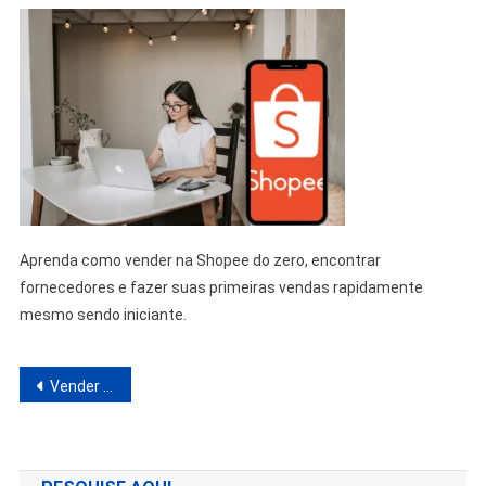
Aprenda como vender na Shopee do zero, encontrar
fornecedores e fazer suas primeiras vendas rapidamente
mesmo sendo iniciante.
Navegação
Vender na Shopee: Começar do Zero e Fazer as Primeiras Vendas Rápido
de
Post