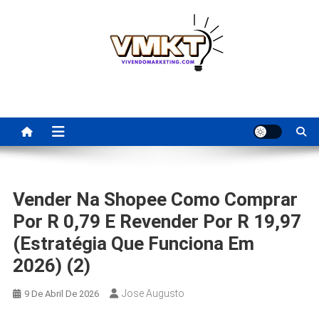
Skip
to
content
Fornecedores Brasileiros
Tenha acesso a dicas de fornecedores para revenda, dropshipping
nacional e dicas de renda extra pela internet.
Para Revenda | Vivendo
Marketing
Vender Na Shopee Como Comprar
Por R 0,79 E Revender Por R 19,97
(Estratégia Que Funciona Em
2026) (2)
Jose Augusto
9 De Abril De 2026