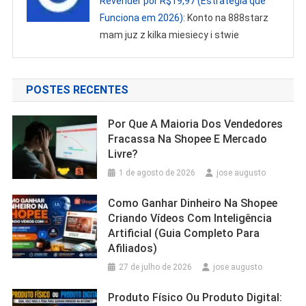
Revender por R$19,97 (Estratégia que
Funciona em 2026)
: Konto na 888starz
mam juz z kilka miesiecy i stwie
POSTES RECENTES
Por Que A Maioria Dos Vendedores
Fracassa Na Shopee E Mercado
Livre?
1 de agosto de 2026
jose augusto
Como Ganhar Dinheiro Na Shopee
Criando Vídeos Com Inteligência
Artificial (Guia Completo Para
Afiliados)
27 de julho de 2026
jose augusto
Produto Físico Ou Produto Digital: