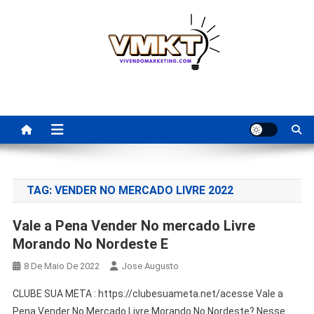
Skip
to
content
Fornecedores Brasileiros
Tenha acesso a dicas de fornecedores para revenda, dropshipping
nacional e dicas de renda extra pela internet.
Para Revenda | Vivendo
Marketing
TAG:
VENDER NO MERCADO LIVRE 2022
Vale a Pena Vender No mercado Livre
Morando No Nordeste E
8 De Maio De 2022
Jose Augusto
CLUBE SUA META : https://clubesuameta.net/acesse Vale a
Pena Vender No Mercado Livre Morando No Nordeste? Nesse