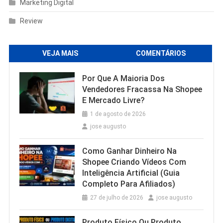
Marketing Digital
Review
VEJA MAIS
COMENTÁRIOS
Por Que A Maioria Dos
Vendedores Fracassa Na Shopee
E Mercado Livre?
1 de agosto de 2026
jose augusto
Como Ganhar Dinheiro Na
Shopee Criando Vídeos Com
Inteligência Artificial (Guia
Completo Para Afiliados)
27 de julho de 2026
jose augusto
Produto Físico Ou Produto