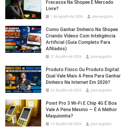
Fracassa Na Shopee E Mercado
Livre?
1 de agosto de 2026
jose augusto
Como Ganhar Dinheiro Na Shopee
Criando Vídeos Com Inteligência
Artificial (Guia Completo Para
Afiliados)
27 de julho de 2026
jose augusto
Produto Físico Ou Produto Digital:
Qual Vale Mais A Pena Para Ganhar
Dinheiro Na Internet Em 2026?
22 de julho de 2026
jose augusto
Point Pro 3 Wi‑Fi E Chip 4G É Boa
Vale A Pena Mesmo — É A Melhor
Maquininha?
13 de julho de 2026
jose augusto