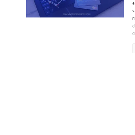
e
v
m
d
d