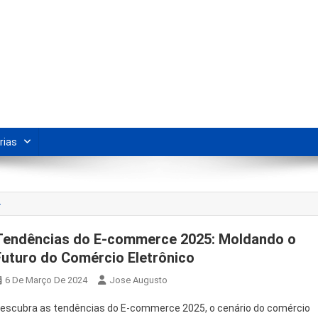
s Para Revenda | Vivendo Marke
shipping nacional e dicas de renda extra pela internet.
rias
4
Tendências do E-commerce 2025: Moldando o
Futuro do Comércio Eletrônico
6 De Março De 2024
Jose Augusto
escubra as tendências do E-commerce 2025, o cenário do comércio