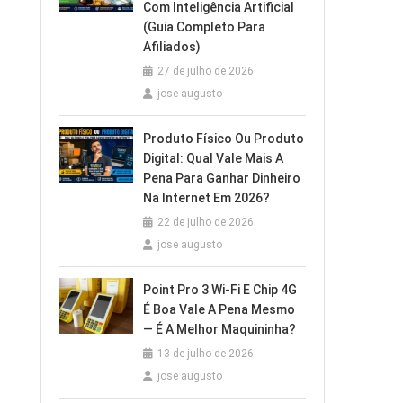
Com Inteligência Artificial
(Guia Completo Para
Afiliados)
27 de julho de 2026
jose augusto
Produto Físico Ou Produto
Digital: Qual Vale Mais A
Pena Para Ganhar Dinheiro
Na Internet Em 2026?
22 de julho de 2026
jose augusto
Point Pro 3 Wi‑Fi E Chip 4G
É Boa Vale A Pena Mesmo
— É A Melhor Maquininha?
13 de julho de 2026
jose augusto