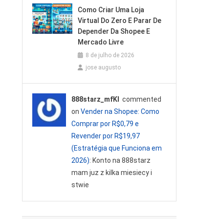
Como Criar Uma Loja
Virtual Do Zero E Parar De
Depender Da Shopee E
Mercado Livre
8 de julho de 2026
jose augusto
888starz_mfKl
commented
on
Vender na Shopee: Como
Comprar por R$0,79 e
Revender por R$19,97
(Estratégia que Funciona em
2026)
: Konto na 888starz
mam juz z kilka miesiecy i
stwie