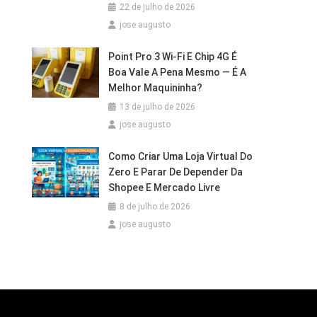
22 de julho de 2026
jose augusto
Point Pro 3 Wi‑Fi E Chip 4G É
Boa Vale A Pena Mesmo — É A
Melhor Maquininha?
13 de julho de 2026
jose augusto
Como Criar Uma Loja Virtual Do
Zero E Parar De Depender Da
Shopee E Mercado Livre
8 de julho de 2026
jose augusto