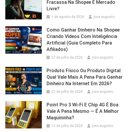
Fracassa Na Shopee E Mercado
Livre?
1 de agosto de 2026
jose augusto
Como Ganhar Dinheiro Na Shopee
Criando Vídeos Com Inteligência
Artificial (Guia Completo Para
Afiliados)
27 de julho de 2026
jose augusto
Produto Físico Ou Produto Digital:
Qual Vale Mais A Pena Para Ganhar
Dinheiro Na Internet Em 2026?
22 de julho de 2026
jose augusto
Point Pro 3 Wi‑Fi E Chip 4G É Boa
Vale A Pena Mesmo — É A Melhor
Maquininha?
13 de julho de 2026
jose augusto