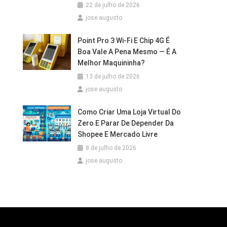
22 de julho de 2026
jose augusto
Point Pro 3 Wi‑Fi E Chip 4G É
Boa Vale A Pena Mesmo — É A
Melhor Maquininha?
13 de julho de 2026
jose augusto
Como Criar Uma Loja Virtual Do
Zero E Parar De Depender Da
Shopee E Mercado Livre
8 de julho de 2026
jose augusto