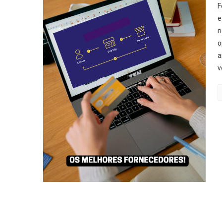
F
e
n
o
a
v