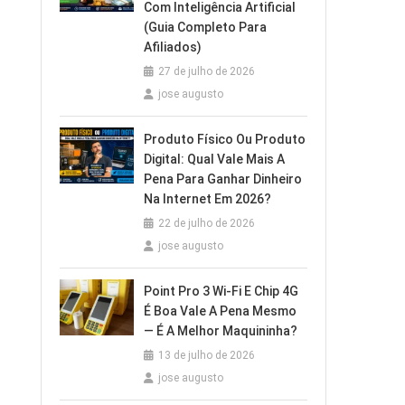
Com Inteligência Artificial
(Guia Completo Para
Afiliados)
27 de julho de 2026
jose augusto
Produto Físico Ou Produto
Digital: Qual Vale Mais A
Pena Para Ganhar Dinheiro
Na Internet Em 2026?
22 de julho de 2026
jose augusto
Point Pro 3 Wi‑Fi E Chip 4G
É Boa Vale A Pena Mesmo
— É A Melhor Maquininha?
13 de julho de 2026
jose augusto