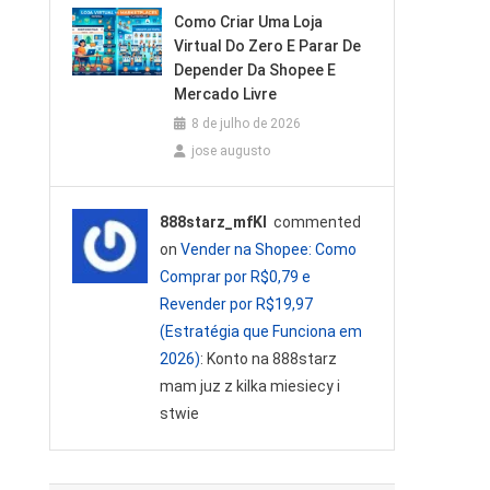
Como Criar Uma Loja
Virtual Do Zero E Parar De
Depender Da Shopee E
Mercado Livre
8 de julho de 2026
jose augusto
888starz_mfKl
commented
on
Vender na Shopee: Como
Comprar por R$0,79 e
Revender por R$19,97
(Estratégia que Funciona em
2026)
: Konto na 888starz
mam juz z kilka miesiecy i
stwie