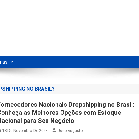
s Para Revenda | Vivendo Marke
shipping nacional e dicas de renda extra pela internet.
rias
SHIPPING NO BRASIL?
Fornecedores Nacionais Dropshipping no Brasil:
Conheça as Melhores Opções com Estoque
Nacional para Seu Negócio
18 De Novembro De 2024
Jose Augusto