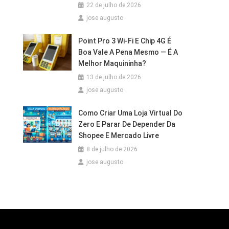
22 de julho de 2026
jose augusto
Point Pro 3 Wi‑Fi E Chip 4G É
Boa Vale A Pena Mesmo — É A
Melhor Maquininha?
13 de julho de 2026
jose augusto
Como Criar Uma Loja Virtual Do
Zero E Parar De Depender Da
Shopee E Mercado Livre
8 de julho de 2026
jose augusto