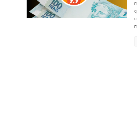
m
q
c
m