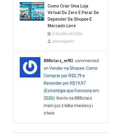
Como Criar Uma Loja
Virtual Do Zero E Parar De
Depender Da Shopee E
Mercado Livre
8 de julho de 2026
jose augusto
888starz_mfKl
commented
on
Vender na Shopee: Como
Comprar por R$0,79 e
Revender por R$19,97
(Estratégia que Funciona em
2026)
: Konto na 888starz
mam juz z kilka miesiecy i
stwie