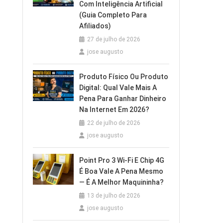
Com Inteligência Artificial
(Guia Completo Para
Afiliados)
27 de julho de 2026
jose augusto
Produto Físico Ou Produto
Digital: Qual Vale Mais A
Pena Para Ganhar Dinheiro
Na Internet Em 2026?
22 de julho de 2026
jose augusto
Point Pro 3 Wi‑Fi E Chip 4G
É Boa Vale A Pena Mesmo
— É A Melhor Maquininha?
13 de julho de 2026
jose augusto