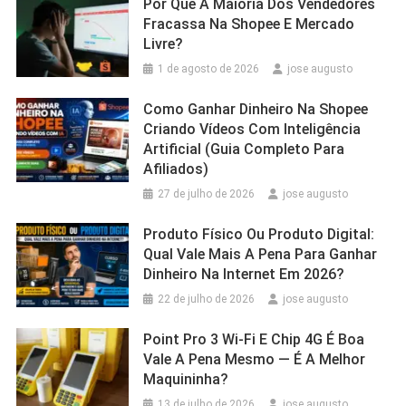
Por Que A Maioria Dos Vendedores
Fracassa Na Shopee E Mercado
Livre?
1 de agosto de 2026
jose augusto
Como Ganhar Dinheiro Na Shopee
Criando Vídeos Com Inteligência
Artificial (Guia Completo Para
Afiliados)
27 de julho de 2026
jose augusto
Produto Físico Ou Produto Digital:
Qual Vale Mais A Pena Para Ganhar
Dinheiro Na Internet Em 2026?
22 de julho de 2026
jose augusto
Point Pro 3 Wi‑Fi E Chip 4G É Boa
Vale A Pena Mesmo — É A Melhor
Maquininha?
13 de julho de 2026
jose augusto