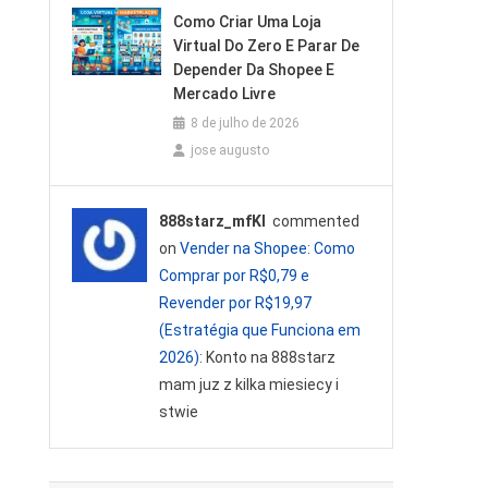
Como Criar Uma Loja
Virtual Do Zero E Parar De
Depender Da Shopee E
Mercado Livre
8 de julho de 2026
jose augusto
888starz_mfKl
commented
on
Vender na Shopee: Como
Comprar por R$0,79 e
Revender por R$19,97
(Estratégia que Funciona em
2026)
: Konto na 888starz
mam juz z kilka miesiecy i
stwie