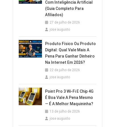
Com Inteligência Artificial
(Guia Completo Para
Afiliados)
27 de julho de 2026
jose augusto
Produto Físico Ou Produto
Digital: Qual Vale Mais A
Pena Para Ganhar Dinheiro
Na Internet Em 2026?
22 de julho de 2026
jose augusto
Point Pro 3 Wi‑Fi E Chip 4G
É Boa Vale A Pena Mesmo
— É A Melhor Maquininha?
13 de julho de 2026
jose augusto