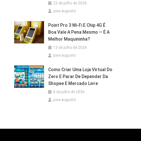
22 de julho de 2026
jose augusto
Point Pro 3 Wi‑Fi E Chip 4G É
Boa Vale A Pena Mesmo — É A
Melhor Maquininha?
13 de julho de 2026
jose augusto
Como Criar Uma Loja Virtual Do
Zero E Parar De Depender Da
Shopee E Mercado Livre
8 de julho de 2026
jose augusto