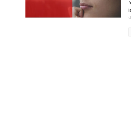
f
i
d