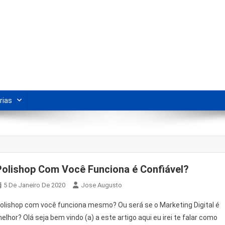
s Para Revenda | Vivendo Marke
shipping nacional e dicas de renda extra pela internet.
rias
Polishop Com Você Funciona é Confiável?
5 De Janeiro De 2020
Jose Augusto
olishop com você funciona mesmo? Ou será se o Marketing Digital é
elhor? Olá seja bem vindo (a) a este artigo aqui eu irei te falar como