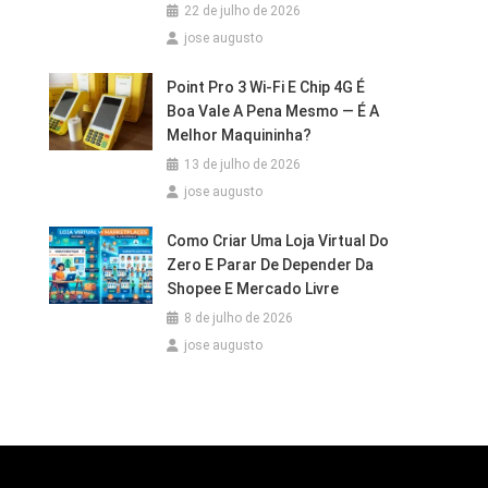
22 de julho de 2026
jose augusto
Point Pro 3 Wi‑Fi E Chip 4G É
Boa Vale A Pena Mesmo — É A
Melhor Maquininha?
13 de julho de 2026
jose augusto
Como Criar Uma Loja Virtual Do
Zero E Parar De Depender Da
Shopee E Mercado Livre
8 de julho de 2026
jose augusto