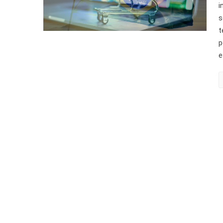
i
s
t
p
e