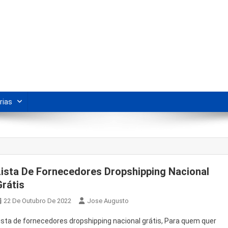
s Para Revenda | Vivendo Marke
shipping nacional e dicas de renda extra pela internet.
rias
Lista De Fornecedores Dropshipping Nacional
Grátis
22 De Outubro De 2022
Jose Augusto
ista de fornecedores dropshipping nacional grátis, Para quem quer