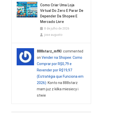
Como Criar Uma Loja
Virtual Do Zero E Parar De
Depender Da Shopee E
Mercado Livre
8 de julho de 2026
jose augusto
888starz_mfKl
commented
on
Vender na Shopee: Como
Comprar por R$0,79 e
Revender por R$19,97
(Estratégia que Funciona em
2026)
: Konto na 888starz
mam juz z kilka miesiecy i
stwie