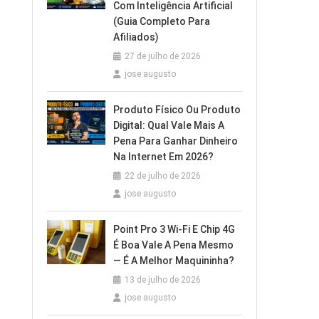
Com Inteligência Artificial
(Guia Completo Para
Afiliados)
27 de julho de 2026
jose augusto
Produto Físico Ou Produto
Digital: Qual Vale Mais A
Pena Para Ganhar Dinheiro
Na Internet Em 2026?
22 de julho de 2026
jose augusto
Point Pro 3 Wi‑Fi E Chip 4G
É Boa Vale A Pena Mesmo
— É A Melhor Maquininha?
13 de julho de 2026
jose augusto