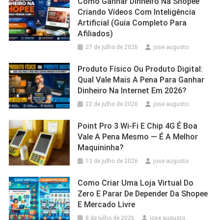
Como Ganhar Dinheiro Na Shopee
Criando Vídeos Com Inteligência
Artificial (Guia Completo Para
Afiliados)
27 de julho de 2026
jose augusto
Produto Físico Ou Produto Digital:
Qual Vale Mais A Pena Para Ganhar
Dinheiro Na Internet Em 2026?
22 de julho de 2026
jose augusto
Point Pro 3 Wi‑Fi E Chip 4G É Boa
Vale A Pena Mesmo — É A Melhor
Maquininha?
13 de julho de 2026
jose augusto
Como Criar Uma Loja Virtual Do
Zero E Parar De Depender Da Shopee
E Mercado Livre
8 de julho de 2026
jose augusto