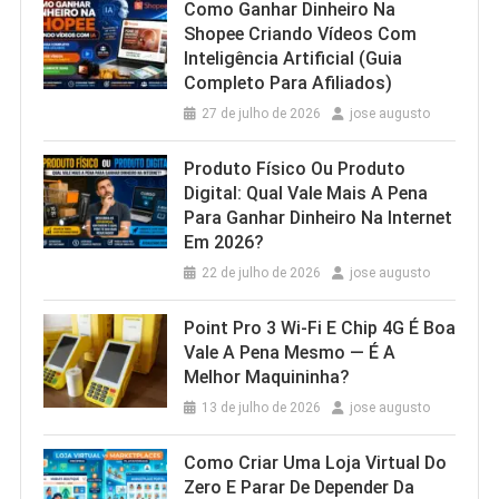
Como Ganhar Dinheiro Na
Shopee Criando Vídeos Com
Inteligência Artificial (Guia
Completo Para Afiliados)
27 de julho de 2026
jose augusto
Produto Físico Ou Produto
Digital: Qual Vale Mais A Pena
Para Ganhar Dinheiro Na Internet
Em 2026?
22 de julho de 2026
jose augusto
Point Pro 3 Wi‑Fi E Chip 4G É Boa
Vale A Pena Mesmo — É A
Melhor Maquininha?
13 de julho de 2026
jose augusto
Como Criar Uma Loja Virtual Do
Zero E Parar De Depender Da