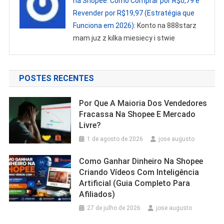
na Shopee: Como Comprar por R$0,79 e
Revender por R$19,97 (Estratégia que
Funciona em 2026)
: Konto na 888starz
mam juz z kilka miesiecy i stwie
POSTES RECENTES
Por Que A Maioria Dos Vendedores
Fracassa Na Shopee E Mercado
Livre?
1 de agosto de 2026
jose augusto
Como Ganhar Dinheiro Na Shopee
Criando Vídeos Com Inteligência
Artificial (Guia Completo Para
Afiliados)
27 de julho de 2026
jose augusto