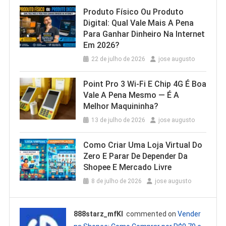
Produto Físico Ou Produto
Digital: Qual Vale Mais A Pena
Para Ganhar Dinheiro Na Internet
Em 2026?
22 de julho de 2026
jose augusto
Point Pro 3 Wi‑Fi E Chip 4G É Boa
Vale A Pena Mesmo — É A
Melhor Maquininha?
13 de julho de 2026
jose augusto
Como Criar Uma Loja Virtual Do
Zero E Parar De Depender Da
Shopee E Mercado Livre
8 de julho de 2026
jose augusto
888starz_mfKl
commented on
Vender