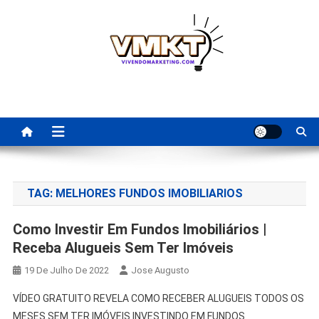
Skip
to
content
Fornecedores Brasileiros
Tenha acesso a dicas de fornecedores para revenda, dropshipping
nacional e dicas de renda extra pela internet.
Para Revenda | Vivendo
Marketing
TAG:
MELHORES FUNDOS IMOBILIARIOS
Como Investir Em Fundos Imobiliários |
Receba Alugueis Sem Ter Imóveis
19 De Julho De 2022
Jose Augusto
VÍDEO GRATUITO REVELA COMO RECEBER ALUGUEIS TODOS OS
MESES SEM TER IMÓVEIS INVESTINDO EM FUNDOS