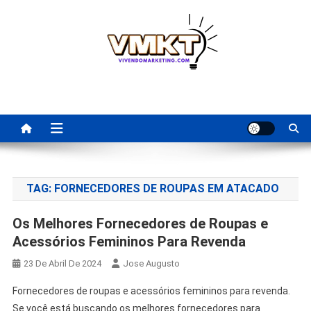
Skip
to
content
Fornecedores Brasileiros
Tenha acesso a dicas de fornecedores para revenda, dropshipping
nacional e dicas de renda extra pela internet.
Para Revenda | Vivendo
Marketing
TAG:
FORNECEDORES DE ROUPAS EM ATACADO
Os Melhores Fornecedores de Roupas e
Acessórios Femininos Para Revenda
23 De Abril De 2024
Jose Augusto
Fornecedores de roupas e acessórios femininos para revenda.
Se você está buscando os melhores fornecedores para