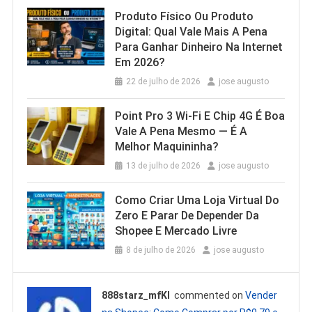
Produto Físico Ou Produto
Digital: Qual Vale Mais A Pena
Para Ganhar Dinheiro Na Internet
Em 2026?
22 de julho de 2026
jose augusto
Point Pro 3 Wi‑Fi E Chip 4G É Boa
Vale A Pena Mesmo — É A
Melhor Maquininha?
13 de julho de 2026
jose augusto
Como Criar Uma Loja Virtual Do
Zero E Parar De Depender Da
Shopee E Mercado Livre
8 de julho de 2026
jose augusto
888starz_mfKl
commented on
Vender