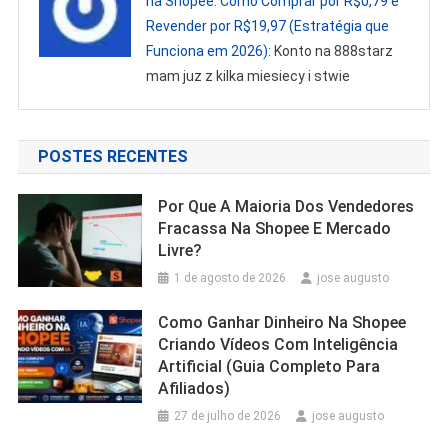
na Shopee: Como Comprar por R$0,79 e
Revender por R$19,97 (Estratégia que
Funciona em 2026)
: Konto na 888starz
mam juz z kilka miesiecy i stwie
POSTES RECENTES
Por Que A Maioria Dos Vendedores
Fracassa Na Shopee E Mercado
Livre?
1 de agosto de 2026
jose augusto
Como Ganhar Dinheiro Na Shopee
Criando Vídeos Com Inteligência
Artificial (Guia Completo Para
Afiliados)
27 de julho de 2026
jose augusto