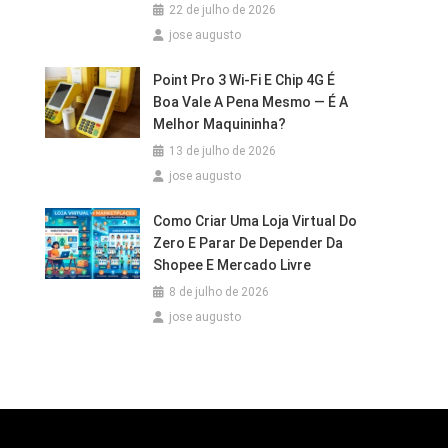
22 de julho de 2026
jose augusto
Point Pro 3 Wi‑Fi E Chip 4G É
Boa Vale A Pena Mesmo — É A
Melhor Maquininha?
13 de julho de 2026
jose augusto
Como Criar Uma Loja Virtual Do
Zero E Parar De Depender Da
Shopee E Mercado Livre
8 de julho de 2026
jose augusto