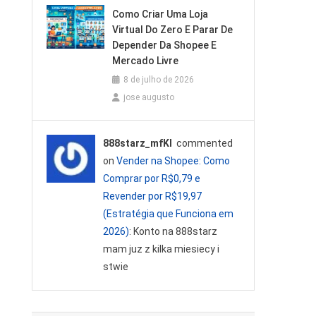
Como Criar Uma Loja
Virtual Do Zero E Parar De
Depender Da Shopee E
Mercado Livre
8 de julho de 2026
jose augusto
888starz_mfKl
commented
on
Vender na Shopee: Como
Comprar por R$0,79 e
Revender por R$19,97
(Estratégia que Funciona em
2026)
: Konto na 888starz
mam juz z kilka miesiecy i
stwie