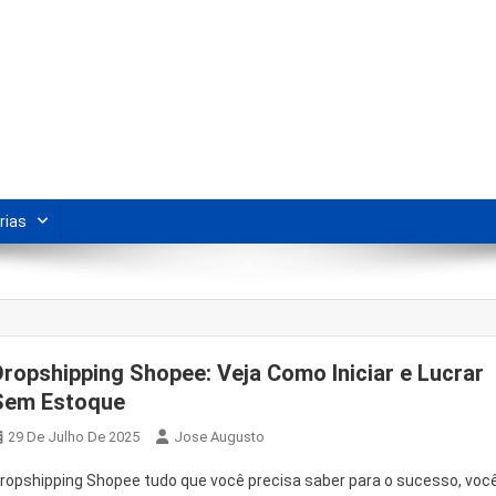
s Para Revenda | Vivendo Marke
shipping nacional e dicas de renda extra pela internet.
rias
Dropshipping Shopee: Veja Como Iniciar e Lucrar
Sem Estoque
29 De Julho De 2025
Jose Augusto
ropshipping Shopee tudo que você precisa saber para o sucesso, voc