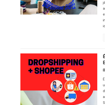
j
a
e
i
i
É
u
d
a
S