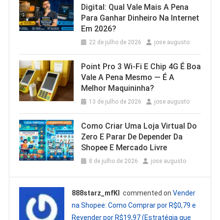
Digital: Qual Vale Mais A Pena
Para Ganhar Dinheiro Na Internet
Em 2026?
22 de julho de 2026
jose augusto
Point Pro 3 Wi‑Fi E Chip 4G É Boa
Vale A Pena Mesmo — É A
Melhor Maquininha?
13 de julho de 2026
jose augusto
Como Criar Uma Loja Virtual Do
Zero E Parar De Depender Da
Shopee E Mercado Livre
8 de julho de 2026
jose augusto
888starz_mfKl
commented on
Vender
na Shopee: Como Comprar por R$0,79 e
Revender por R$19,97 (Estratégia que