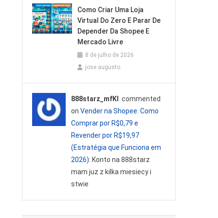
Como Criar Uma Loja
Virtual Do Zero E Parar De
Depender Da Shopee E
Mercado Livre
8 de julho de 2026
jose augusto
888starz_mfKl
commented
on
Vender na Shopee: Como
Comprar por R$0,79 e
Revender por R$19,97
(Estratégia que Funciona em
2026)
: Konto na 888starz
mam juz z kilka miesiecy i
stwie