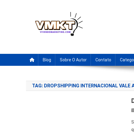
Skip
to
content
Fornecedores Brasileiro
Tenha acesso a dicas de fornecedores para revenda, drop
Blog
Sobre O Autor
Contato
Catego
TAG:
DROPSHIPPING INTERNACIONAL VALE 
S
q