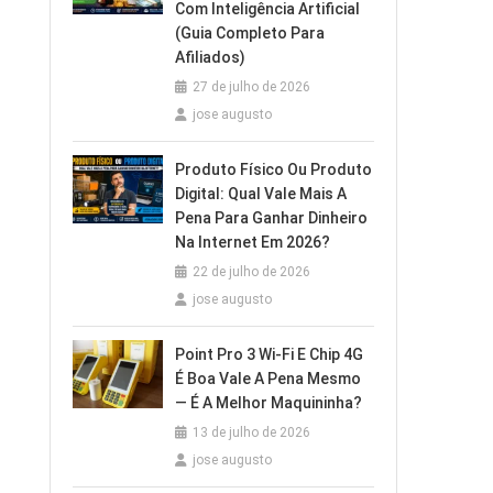
Com Inteligência Artificial
(Guia Completo Para
Afiliados)
27 de julho de 2026
jose augusto
Produto Físico Ou Produto
Digital: Qual Vale Mais A
Pena Para Ganhar Dinheiro
Na Internet Em 2026?
22 de julho de 2026
jose augusto
Point Pro 3 Wi‑Fi E Chip 4G
É Boa Vale A Pena Mesmo
— É A Melhor Maquininha?
13 de julho de 2026
jose augusto