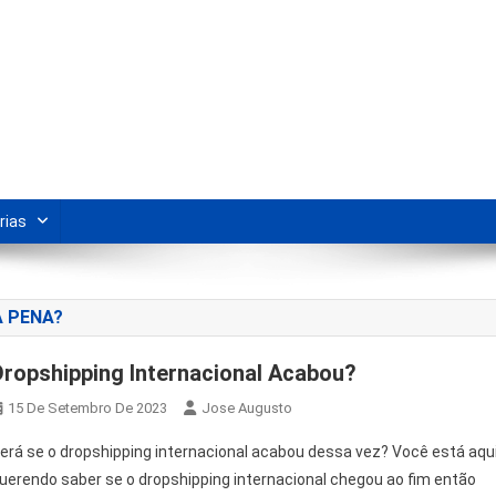
s Para Revenda | Vivendo Marke
shipping nacional e dicas de renda extra pela internet.
rias
A PENA?
Dropshipping Internacional Acabou?
15 De Setembro De 2023
Jose Augusto
erá se o dropshipping internacional acabou dessa vez? Você está aqu
uerendo saber se o dropshipping internacional chegou ao fim então