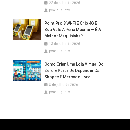
22 de julho de 2026
jose augusto
Point Pro 3 Wi‑Fi E Chip 4G É
Boa Vale A Pena Mesmo — É A
Melhor Maquininha?
13 de julho de 2026
jose augusto
Como Criar Uma Loja Virtual Do
Zero E Parar De Depender Da
Shopee E Mercado Livre
8 de julho de 2026
jose augusto