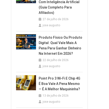
Com Inteligência Artificial
(Guia Completo Para
Afiliados)
27 de julho de 2026
jose augusto
Produto Físico Ou Produto
Digital: Qual Vale Mais A
Pena Para Ganhar Dinheiro
Na Internet Em 2026?
22 de julho de 2026
jose augusto
Point Pro 3 Wi‑Fi E Chip 4G
É Boa Vale A Pena Mesmo
— É A Melhor Maquininha?
13 de julho de 2026
jose augusto