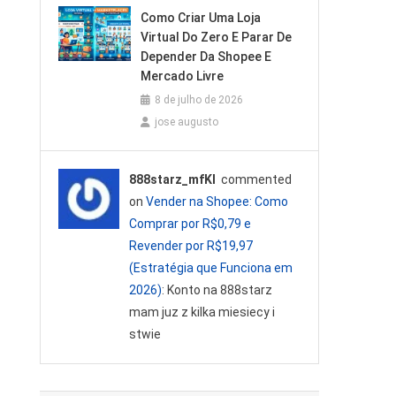
Como Criar Uma Loja
Virtual Do Zero E Parar De
Depender Da Shopee E
Mercado Livre
8 de julho de 2026
jose augusto
888starz_mfKl
commented
on
Vender na Shopee: Como
Comprar por R$0,79 e
Revender por R$19,97
(Estratégia que Funciona em
2026)
: Konto na 888starz
mam juz z kilka miesiecy i
stwie