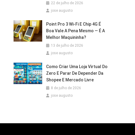
22 de julho de 2026
jose augusto
Point Pro 3 Wi‑Fi E Chip 4G É
Boa Vale A Pena Mesmo — É A
Melhor Maquininha?
13 de julho de 2026
jose augusto
Como Criar Uma Loja Virtual Do
Zero E Parar De Depender Da
Shopee E Mercado Livre
8 de julho de 2026
jose augusto