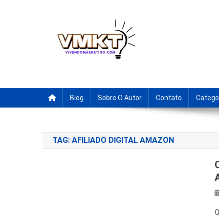
Skip
to
content
Fornecedores Brasileiro
Tenha acesso a dicas de fornecedores para revenda, drop
Blog
Sobre O Autor
Contato
Catego
TAG:
AFILIADO DIGITAL AMAZON
Q