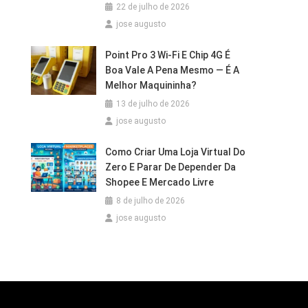
22 de julho de 2026
jose augusto
Point Pro 3 Wi‑Fi E Chip 4G É
Boa Vale A Pena Mesmo — É A
Melhor Maquininha?
13 de julho de 2026
jose augusto
Como Criar Uma Loja Virtual Do
Zero E Parar De Depender Da
Shopee E Mercado Livre
8 de julho de 2026
jose augusto