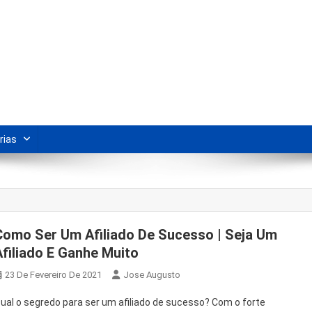
s Para Revenda | Vivendo Marke
shipping nacional e dicas de renda extra pela internet.
rias
Como Ser Um Afiliado De Sucesso | Seja Um
Afiliado E Ganhe Muito
23 De Fevereiro De 2021
Jose Augusto
ual o segredo para ser um afiliado de sucesso? Com o forte