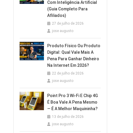
Com Inteligência Artificial
(Guia Completo Para
Afiliados)
27 de julho de 2026
jose augusto
Produto Físico Ou Produto
Digital: Qual Vale Mais A
Pena Para Ganhar Dinheiro
Na Internet Em 2026?
22 de julho de 2026
jose augusto
Point Pro 3 Wi‑Fi E Chip 4G
É Boa Vale A Pena Mesmo
— É A Melhor Maquininha?
13 de julho de 2026
jose augusto