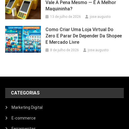
Vale A Pena Mesmo — É A Melhor
Maquininha?
13 de julho de 2026
jose augusto
Como Criar Uma Loja Virtual Do
Zero E Parar De Depender Da Shopee
E Mercado Livre
8 de julho de 2026
jose augusto
CATEGORIAS
Marketing Digital
E-commerce
Ferramentas