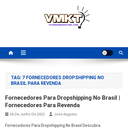
Skip
to
content
Fornecedores Brasileiros
Tenha acesso a dicas de fornecedores para revenda, dropshipping
nacional e dicas de renda extra pela internet.
Para Revenda | Vivendo
Marketing
TAG:
7 FORNECEDORES DROPSHIPPING NO
BRASIL PARA REVENDA
Fornecedores Para Dropshipping No Brasil |
Fornecedores Para Revenda
26 De Junho De 2022
Jose Augusto
Fornecedores Para Dropshipping No Brasil Descubra