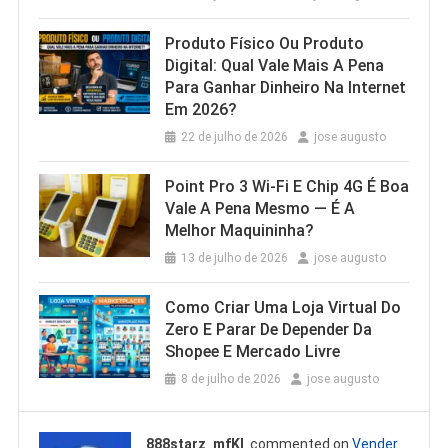
Produto Físico Ou Produto
Digital: Qual Vale Mais A Pena
Para Ganhar Dinheiro Na Internet
Em 2026?
22 de julho de 2026
jose augusto
Point Pro 3 Wi‑Fi E Chip 4G É Boa
Vale A Pena Mesmo — É A
Melhor Maquininha?
13 de julho de 2026
jose augusto
Como Criar Uma Loja Virtual Do
Zero E Parar De Depender Da
Shopee E Mercado Livre
8 de julho de 2026
jose augusto
888starz_mfKl
commented on
Vender