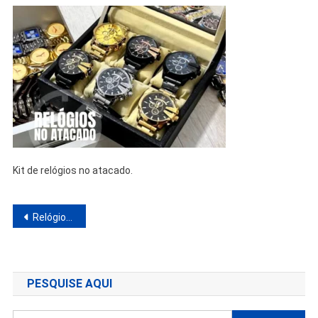
Kit de relógios no atacado.
Navegação
Relógios No Atacado Para Revenda Pronta Entrega
de
Post
PESQUISE AQUI