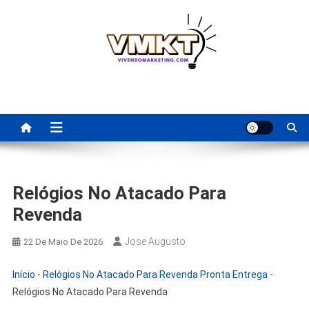
Skip
to
content
Fornecedores Brasileiros
Tenha acesso a dicas de fornecedores para revenda, dropshipping
nacional e dicas de renda extra pela internet.
Para Revenda | Vivendo
Marketing
Relógios No Atacado Para
Revenda
Jose Augusto
22 De Maio De 2026
Início
-
Relógios No Atacado Para Revenda Pronta Entrega
-
Relógios No Atacado Para Revenda