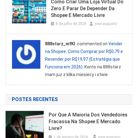
Como Criar Uma Loja Virtual Do
Zero E Parar De Depender Da
Shopee E Mercado Livre
8 de julho de 2026
jose augusto
888starz_mfKl
commented on
Vender
na Shopee: Como Comprar por R$0,79 e
Revender por R$19,97 (Estratégia que
Funciona em 2026)
: Konto na 888starz
mam juz z kilka miesiecy i stwie
POSTES RECENTES
Por Que A Maioria Dos Vendedores
Fracassa Na Shopee E Mercado
Livre?
1 de agosto de 2026
jose augusto