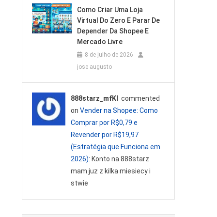
Como Criar Uma Loja
Virtual Do Zero E Parar De
Depender Da Shopee E
Mercado Livre
8 de julho de 2026
jose augusto
888starz_mfKl
commented
on
Vender na Shopee: Como
Comprar por R$0,79 e
Revender por R$19,97
(Estratégia que Funciona em
2026)
: Konto na 888starz
mam juz z kilka miesiecy i
stwie