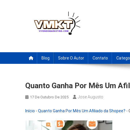
Skip
to
content
Fornecedores Brasileiro
Tenha acesso a dicas de fornecedores para revenda, drop
Blog
Sobre O Autor
Contato
Catego
Quanto Ganha Por Mês Um Afil
Jose Augusto
17 De Outubro De 2025
Início
-
Quanto Ganha Por Mês Um Afiliado da Shopee?
-