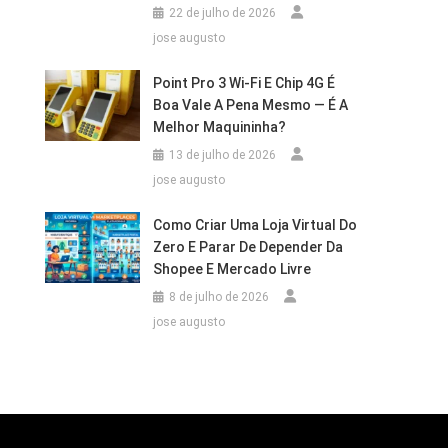
22 de julho de 2026
jose augusto
Point Pro 3 Wi‑Fi E Chip 4G É
Boa Vale A Pena Mesmo — É A
Melhor Maquininha?
13 de julho de 2026
jose augusto
Como Criar Uma Loja Virtual Do
Zero E Parar De Depender Da
Shopee E Mercado Livre
8 de julho de 2026
jose augusto