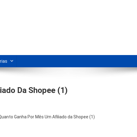
s Para Revenda | Vivendo Marke
shipping nacional e dicas de renda extra pela internet.
rias
iado Da Shopee (1)
Quanto Ganha Por Mês Um Afiliado da Shopee (1)