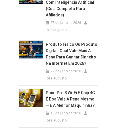
Com Inteligência Artificial
(Guia Completo Para
Afiliados)
27 de julho de 2026
jose augusto
Produto Físico Ou Produto
Digital: Qual Vale Mais A
Pena Para Ganhar Dinheiro
Na Internet Em 2026?
22 de julho de 2026
jose augusto
Point Pro 3 Wi‑Fi E Chip 4G
É Boa Vale A Pena Mesmo
— É A Melhor Maquininha?
13 de julho de 2026
jose augusto