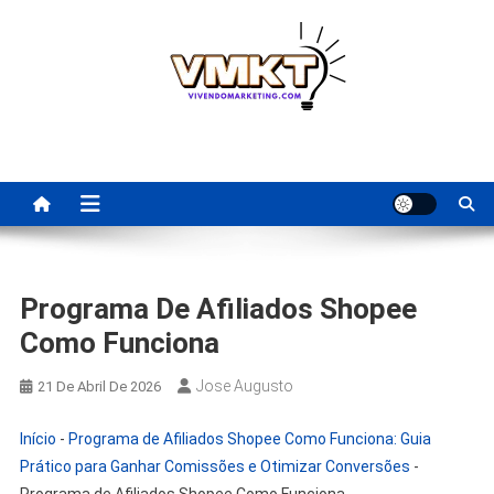
Skip
to
content
Fornecedores Brasileiros
Tenha acesso a dicas de fornecedores para revenda, dropshipping
nacional e dicas de renda extra pela internet.
Para Revenda | Vivendo
Marketing
Programa De Afiliados Shopee
Como Funciona
Jose Augusto
21 De Abril De 2026
Início
-
Programa de Afiliados Shopee Como Funciona: Guia
Prático para Ganhar Comissões e Otimizar Conversões
-