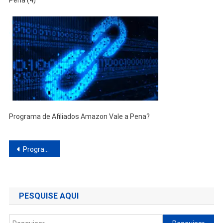
Pena (4)
Programa de Afiliados Amazon Vale a Pena?
Navegação
Programa de Afiliados Amazon Vale a Pena? Guia Completo para Iniciantes
de
Post
PESQUISE AQUI
Pesquisar