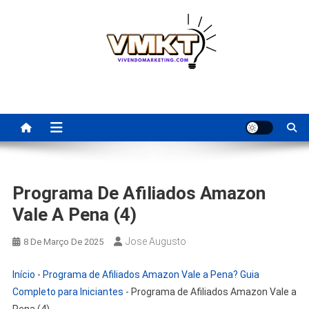
Skip
to
content
Fornecedores Brasileiros
Tenha acesso a dicas de fornecedores para revenda, dropshipping
nacional e dicas de renda extra pela internet.
Para Revenda | Vivendo
Marketing
Programa De Afiliados Amazon
Vale A Pena (4)
Jose Augusto
8 De Março De 2025
Início
-
Programa de Afiliados Amazon Vale a Pena? Guia
Completo para Iniciantes
-
Programa de Afiliados Amazon Vale a